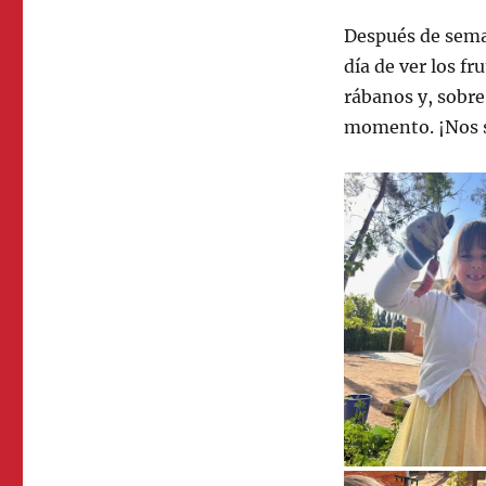
Después de sema
día de ver los f
rábanos y, sobre
momento. ¡Nos s