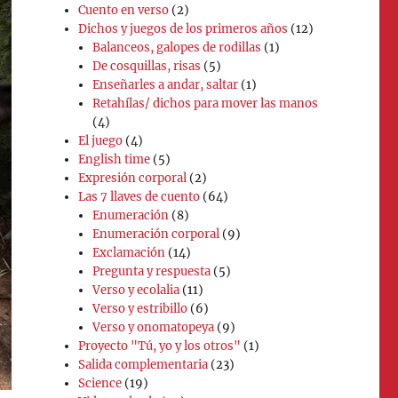
Cuento en verso
(2)
Dichos y juegos de los primeros años
(12)
Balanceos, galopes de rodillas
(1)
De cosquillas, risas
(5)
Enseñarles a andar, saltar
(1)
Retahílas/ dichos para mover las manos
(4)
El juego
(4)
English time
(5)
Expresión corporal
(2)
Las 7 llaves de cuento
(64)
Enumeración
(8)
Enumeración corporal
(9)
Exclamación
(14)
Pregunta y respuesta
(5)
Verso y ecolalia
(11)
Verso y estribillo
(6)
Verso y onomatopeya
(9)
Proyecto "Tú, yo y los otros"
(1)
Salida complementaria
(23)
Science
(19)