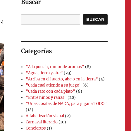
Buscar
Buscar
BUSCAR
el
Categorías
"A la poesía, rumor de aromas"
(8)
"Agua, tierra y aire"
(23)
"Arriba en el huerto, abajo en la tierra"
(4)
"Cada cual atiende a su juego"
(6)
"Cada rato con cada plato"
(6)
"Entre niños y ranas"
(20)
"Unas cositas de NADA, para jugar a TODO"
(14)
Alfabetización visual
(2)
Carnaval literario
(10)
Conciertos
(1)