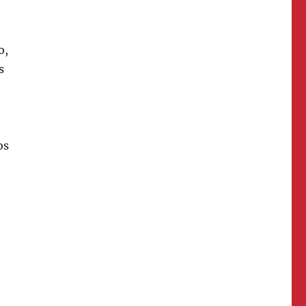
o,
s
os