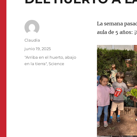
La semana pasad
aula de 5 años: 
Autor
Claudia
Publicado
junio 19, 2025
el
Categorías
"Arriba en el huerto, abajo
en la tierra"
,
Science