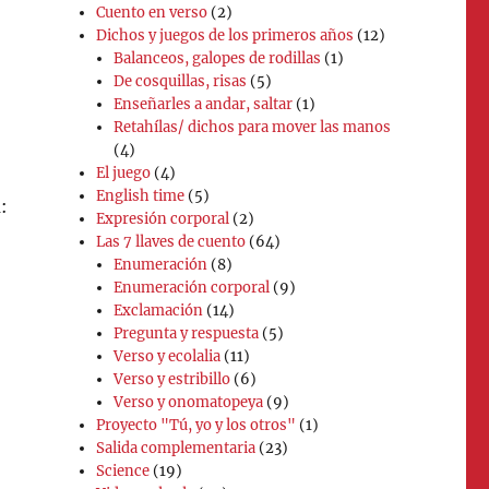
Cuento en verso
(2)
Dichos y juegos de los primeros años
(12)
Balanceos, galopes de rodillas
(1)
De cosquillas, risas
(5)
Enseñarles a andar, saltar
(1)
Retahílas/ dichos para mover las manos
(4)
El juego
(4)
English time
(5)
:
Expresión corporal
(2)
Las 7 llaves de cuento
(64)
Enumeración
(8)
,
Enumeración corporal
(9)
Exclamación
(14)
Pregunta y respuesta
(5)
Verso y ecolalia
(11)
Verso y estribillo
(6)
Verso y onomatopeya
(9)
Proyecto "Tú, yo y los otros"
(1)
Salida complementaria
(23)
:
Science
(19)