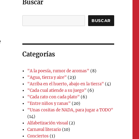
Buscar
Buscar
BUSCAR
e
Categorías
"A la poesía, rumor de aromas"
(8)
"Agua, tierra y aire"
(23)
"Arriba en el huerto, abajo en la tierra"
(4)
"Cada cual atiende a su juego"
(6)
"Cada rato con cada plato"
(6)
"Entre niños y ranas"
(20)
"Unas cositas de NADA, para jugar a TODO"
(14)
Alfabetización visual
(2)
Carnaval literario
(10)
Conciertos
(1)